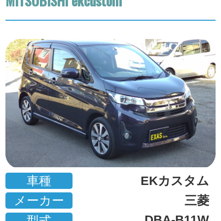
MITSUBISHI ekcustom
車種
EKカスタム
メーカー
三菱
DBA-B11W
型式