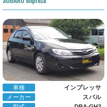
SUBARU impreza
車種
インプレッサ
メーカー
スバル
DBA-GH2
型式