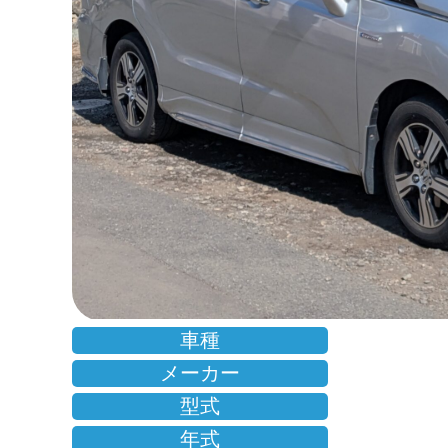
車種
メーカー
型式
年式