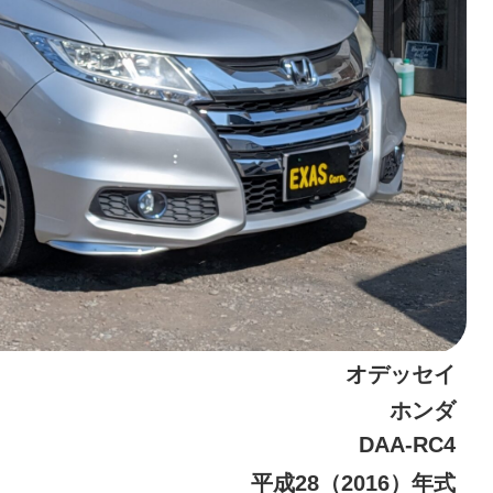
オデッセイ
ホンダ
DAA-RC4
平成28（2016）年式