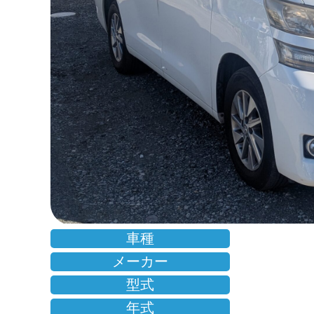
車種
メーカー
型式
年式