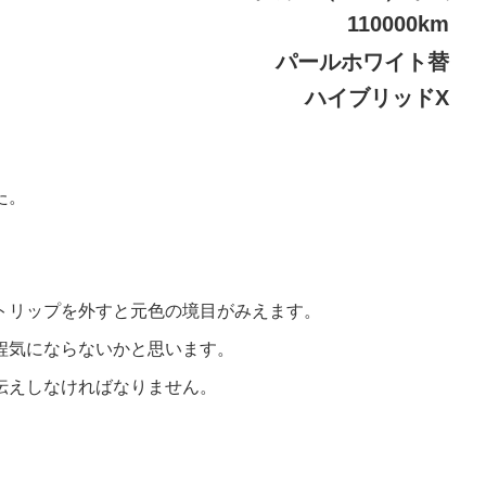
110000km
パールホワイト替
ハイブリッドX
た。
。
。
トリップを外すと元色の境目がみえます。
程気にならないかと思います。
伝えしなければなりません。
。