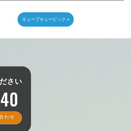
キューブキュービック »
ださい
340
合わせ